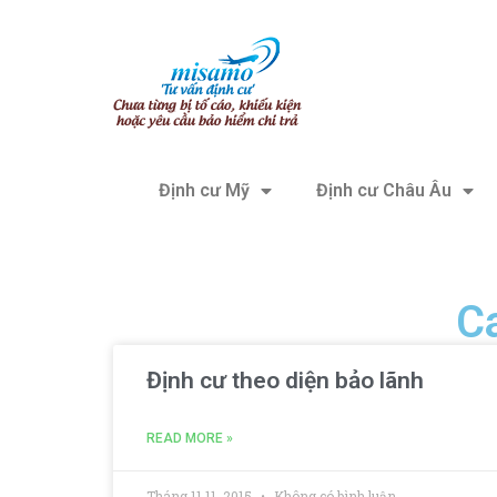
Định cư Mỹ
Định cư Châu Âu
C
Định cư theo diện bảo lãnh
READ MORE »
Tháng 11 11, 2015
Không có bình luận