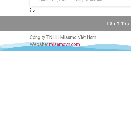
Lầu 3 Tòa
Công ty TNHH Misamo Việt Nam
Website:
misamovn.com