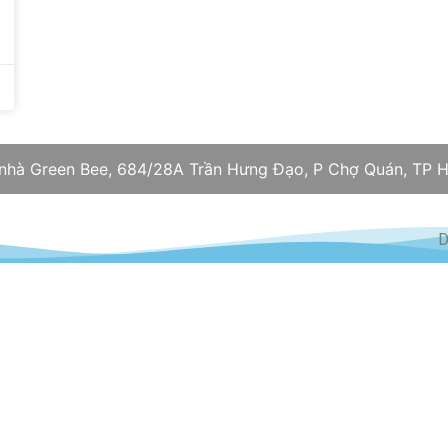
 nhà Green Bee, 684/28A Trần Hưng Đạo, P Chợ Quán, TP H
D