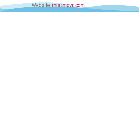
Website:
misamovn.com