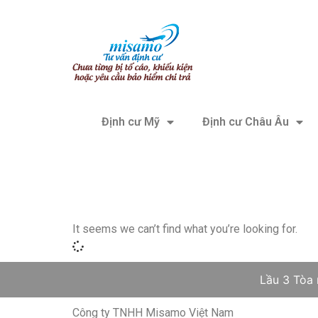
Định cư Mỹ
Định cư Châu Âu
It seems we can’t find what you’re looking for.
Lầu 3 Tòa
Công ty TNHH Misamo Việt Nam