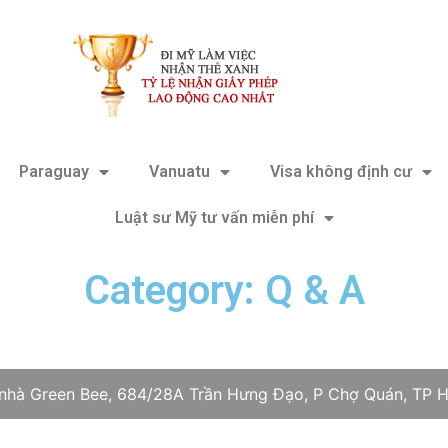
Paraguay
Vanuatu
Visa không định cư
Luật sư Mỹ tư vấn miễn phí
Category: Q & A
 nhà Green Bee, 684/28A Trần Hưng Đạo, P Chợ Quán, TP H