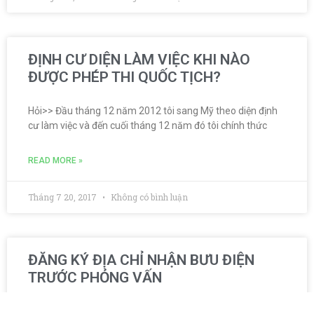
ĐỊNH CƯ DIỆN LÀM VIỆC KHI NÀO
ĐƯỢC PHÉP THI QUỐC TỊCH?
Hỏi>> Đầu tháng 12 năm 2012 tôi sang Mỹ theo diện định
cư làm việc và đến cuối tháng 12 năm đó tôi chính thức
READ MORE »
Tháng 7 20, 2017
Không có bình luận
ĐĂNG KÝ ĐỊA CHỈ NHẬN BƯU ĐIỆN
TRƯỚC PHỎNG VẤN
Xin chào. Tôi có lịch phỏng vấn ở Lãnh sự quán vào tháng