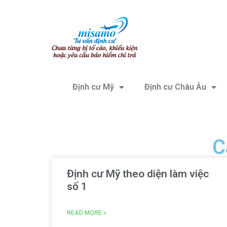
Định cư Mỹ
Định cư Châu Âu
C
Định cư Mỹ theo diện làm việc
số 1
READ MORE »