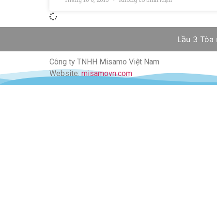
Lầu 3 Tòa
Công ty TNHH Misamo Việt Nam
Website:
misamovn.com