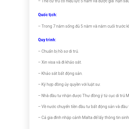
– Thẻ cư trú có hiệu lực 5 năm và được gia hạn sau
Quốc tịch:
– Trong 7 năm sống đủ 5 năm và năm cuối trước khi 
Quy trình:
– Chuẩn bị hồ sơ di trú.
– Xin visa và đi khảo sát.
– Khảo sát bất động sản.
– Ký hợp đồng ủy quyền với luật sư.
– Nhà đầu tư nhận được Thư đồng ý từ cục di trú M
– Về nước chuyển tiền đầu tư bất động sản và đầu 
– Cả gia đình nhập cảnh Malta để lấy thông tin sin