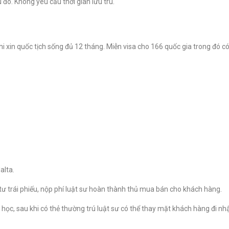
 đó. Không yêu cầu thời gian lưu trú.
xin quốc tịch sống đủ 12 tháng. Miễn visa cho 166 quốc gia trong đó có P
alta.
tư trái phiếu, nộp phí luật sư hoàn thành thủ mua bán cho khách hàng.
h học, sau khi có thẻ thường trú luật sư có thể thay mặt khách hàng đi n