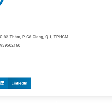
9C Đề Thám, P. Cô Giang, Q.1, TP.HCM
 0939502160
LinkedIn