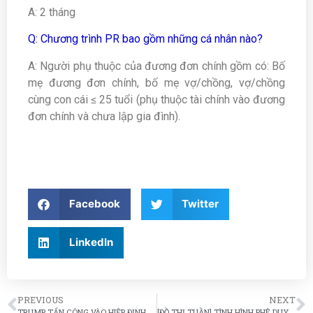
A: 2 tháng
Q: Chương trình PR bao gồm những cá nhân nào?
A: Người phụ thuộc của đương đơn chính gồm có: Bố
mẹ đương đơn chính, bố mẹ vợ/chồng, vợ/chồng
cùng con cái ≤ 25 tuổi (phụ thuộc tài chính vào đương
đơn chính và chưa lập gia đình).
Facebook
Twitter
LinkedIn
PREVIOUS
NEXT
TRUMP TẤN CÔNG VÀO HIỆP ĐỊNH NAFTA VÀ TUYÊN BỐ KHÔNG CÒN THỎA THUẬN NÀO VỀ DACA
[ĐỒ THỊ TUẦN] TÌNH HÌNH PHÊ DUYỆT CNLĐ TÍNH ĐẾN 31/3/2018