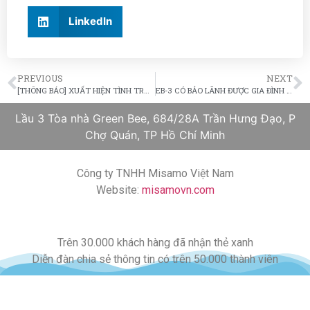
LinkedIn
PREVIOUS
NEXT
[THÔNG BÁO] XUẤT HIỆN TÌNH TRẠNG GIẢ MẠO CÔNG TY MISAMO
EB-3 CÓ BẢO LÃNH ĐƯỢC GIA ĐÌNH CÙNG ĐI THEO?
Lầu 3 Tòa nhà Green Bee, 684/28A Trần Hưng Đạo, P
Chợ Quán, TP Hồ Chí Minh
Công ty TNHH Misamo Việt Nam
Website:
misamovn.com
Trên 30.000 khách hàng đã nhận thẻ xanh
Diễn đàn chia sẻ thông tin có trên 50.000 thành viên