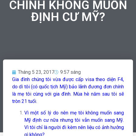
CHÍNH KHÔNG MUỐN
ĐỊNH CƯ MỸ?
Tháng 5 23, 2017
9:57 sáng
Gia đình chúng tôi vừa được cấp visa theo diện F4,
do dì tôi (có quốc tịch Mỹ) bảo lãnh đương đơn chính
là mẹ tôi cùng với gia đình. Mùa hè năm sau tôi sẽ
tròn 21 tuổi.
Vì một số lý do nên mẹ tôi không muốn sang
Mỹ định cư nữa nhưng tôi vẫn muốn sang Mỹ.
Vì tôi chỉ là người đi kèm nên liệu có ảnh hưởng
gì không?