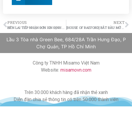
PREVIOUS
NEXT
BIÊN LAI TIẾP NHẬN ĐƠN XIN ĐỊNH CƯ I-140 CỦA SỞ DI TRÚ
[HOUSE OF RAEFORD] BẮT ĐẦU MỞ ĐỢT TUYỂN DỤNG GIỮA THÁNG 4/2017
Lầu 3 Tòa nhà Green Bee, 684/28A Trần Hưng Đạo, P
Chợ Quán, TP Hồ Chí Minh
Công ty TNHH Misamo Việt Nam
Website:
misamovn.com
Trên 30.000 khách hàng đã nhận thẻ xanh
Diễn đàn chia sẻ thông tin có trên 50.000 thành viên