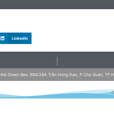
LinkedIn
 nhà Green Bee, 684/28A Trần Hưng Đạo, P Chợ Quán, TP H
D