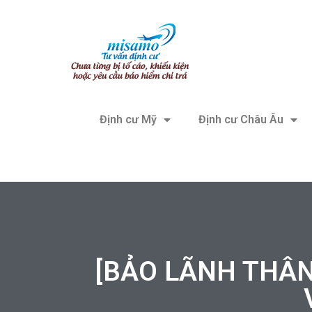
Định cư Mỹ
Định cư Châu Âu
[BẢO LÃNH THÂ