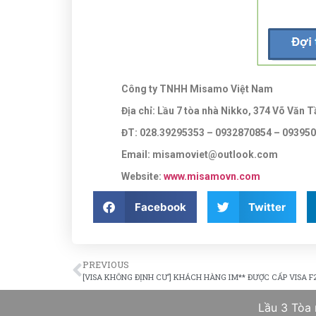
Công ty TNHH Misamo Việt Nam
Địa chỉ: Lầu 7 tòa nhà Nikko, 374 Võ Văn
ĐT: 028.39295353 – 0932870854 – 0939
Email: misamoviet@outlook.com
Website:
www.misamovn.co
m
Facebook
Twitter
PREVIOUS
[VISA KHÔNG ĐỊNH CƯ’] KHÁCH HÀNG IM** ĐƯỢC CẤP VISA F2
Lầu 3 Tòa