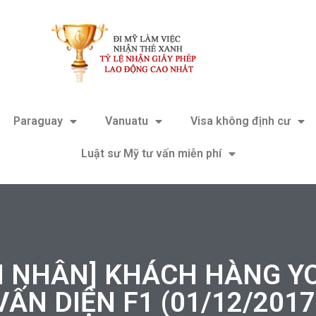
Paraguay
Vanuatu
Visa không định cư
Luật sư Mỹ tư vấn miễn phí
N NHÂN] KHÁCH HÀNG Y
VẤN DIỆN F1 (01/12/2017