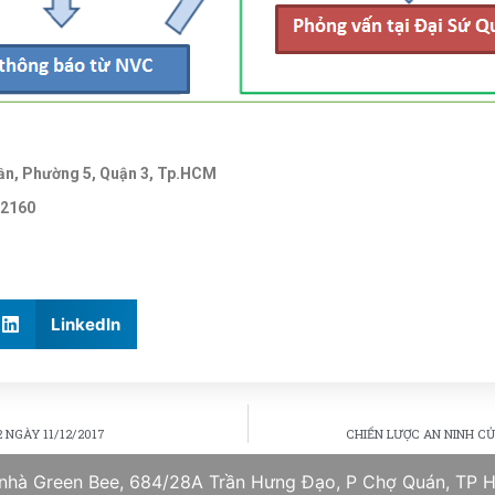
 Tần, Phường 5, Quận 3, Tp.HCM
502160
LinkedIn
 NGÀY 11/12/2017
CHIẾN LƯỢC AN NINH C
 nhà Green Bee, 684/28A Trần Hưng Đạo, P Chợ Quán, TP H