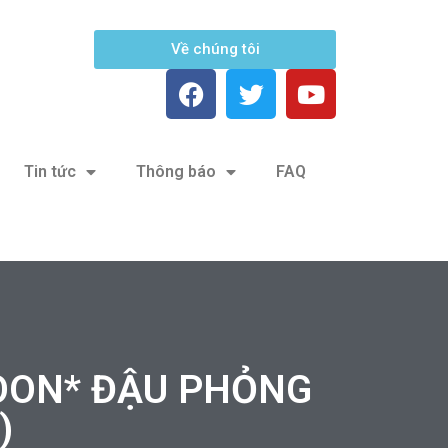
Về chúng tôi
Tin tức
Thông báo
FAQ
OON* ĐẬU PHỎNG
)