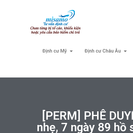
Định cư Mỹ
Định cư Châu Âu
[PERM] PHÊ DUYỆ
nhẹ, 7 ngày 89 hồ 