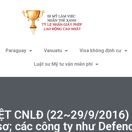
Paraguay
Vanuatu
Visa không định cư
Luật sư Mỹ tư vấn miễn phí
T CNLĐ (22~29/9/2016) –
sơ; các công ty như Defen