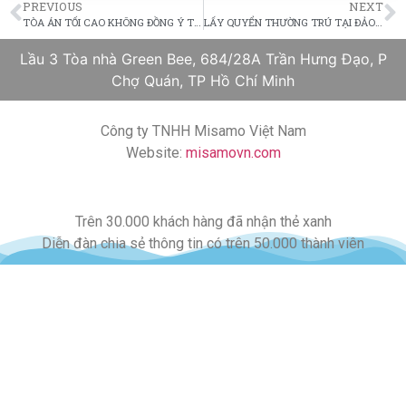
PREVIOUS
NEXT
TÒA ÁN TỐI CAO KHÔNG ĐỒNG Ý TRỤC XUẤT NHỮNG NGƯỜI NHẬP CƯ HỢP PHÁP CÓ ÁN TÍCH HÌNH SỰ
LẤY QUYỂN THƯỜNG TRÚ TẠI ĐẢO SÍP (P2)
Lầu 3 Tòa nhà Green Bee, 684/28A Trần Hưng Đạo, P
Chợ Quán, TP Hồ Chí Minh
Công ty TNHH Misamo Việt Nam
Website:
misamovn.com
Trên 30.000 khách hàng đã nhận thẻ xanh
Diễn đàn chia sẻ thông tin có trên 50.000 thành viên