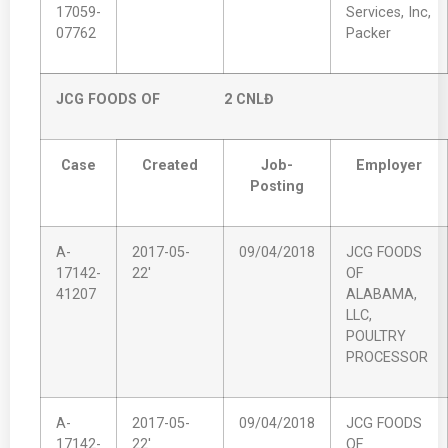
17059-
Services, Inc,
07762
Packer
JCG FOODS OF 2 CNLĐ
Case
Created
Job-
Employer
Posting
A-
2017-05-
09/04/2018
JCG FOODS
17142-
22'
OF
41207
ALABAMA,
LLC,
POULTRY
PROCESSOR
A-
2017-05-
09/04/2018
JCG FOODS
17142-
22'
OF