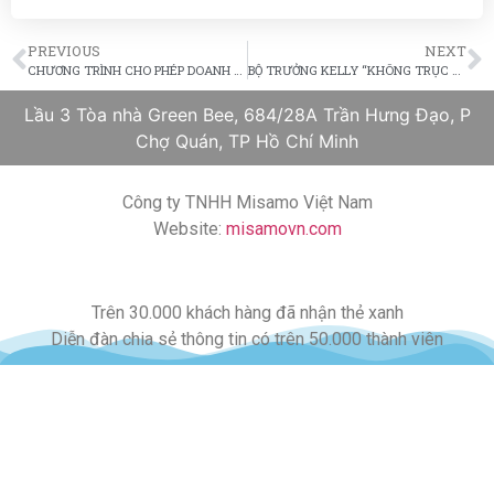
PREVIOUS
NEXT
CHƯƠNG TRÌNH CHO PHÉP DOANH NHÂN QUỐC TẾ VÀO MỸ BẮT ĐẦU ÁP DỤNG TỪ 17/7/2017
BỘ TRƯỞNG KELLY “KHÔNG TRỤC XUẤT NGƯỜI THAM GIA DACA. HY VỌNG THÔNG QUA DỰ LUẬT BẢO VỆ HỌ”
Lầu 3 Tòa nhà Green Bee, 684/28A Trần Hưng Đạo, P
Chợ Quán, TP Hồ Chí Minh
Công ty TNHH Misamo Việt Nam
Website:
misamovn.com
Trên 30.000 khách hàng đã nhận thẻ xanh
Diễn đàn chia sẻ thông tin có trên 50.000 thành viên