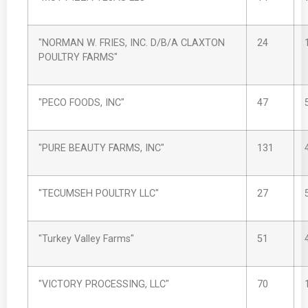
"NORMAN W. FRIES, INC. D/B/A CLAXTON
24
POULTRY FARMS"
"PECO FOODS, INC"
47
"PURE BEAUTY FARMS, INC"
131
"TECUMSEH POULTRY LLC"
27
"Turkey Valley Farms"
51
"VICTORY PROCESSING, LLC"
70