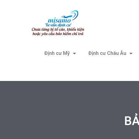
Định cư Mỹ
Định cư Châu Âu
BẢ