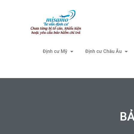
Định cư Mỹ
Định cư Châu Âu
BẢ