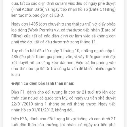
qua, tất cả các diện định cư làm việc đều có ngày phê duyệt
(Final Action Date) và ngày tiếp nhận hồ sơ (Date Of Filing)
liên tục mở, bao gồm cả EB-3.
Ngày đơn I-485 (đơn chuyển trạng thái cư trú) với giấy phép
lao động (Work Permit) v.v.. có thể được tiếp nhận (Date of
Filling) của tất cả các diện định cư làm việc sẽ không còn
phải chờ đợi, tất cả đều được mở trong tháng 11.
Tuy nhiên bắt đầu từ ngày 1 tháng 10, những người nộp I-
485 đều phải tham gia phỏng vấn, vì vậy thời gian chờ đợi
xét duyệt hồ sơ cũng kéo dài hơn. Việc trả lời phỏng vấn
như thế nào tại Sở Di Trú cũng là vấn đề khiến nhiều người
lo âu.
◆
Định cư diện bảo lãnh thân nhân:
Diện F1, dành cho đối tượng là con từ 21 tuổi trở lên độc
thân của người có quốc tịch Mỹ, có ngày ưu tiên phê duyệt
22/01/2010 tăng 1 tháng so với tháng trước. Ngày tiếp
nhận hồ sơ 01/01/2012, không đổi.
Diện F2A, dành cho đối tượng là vợ/chồng và con dưới 21
tuổi độc thân của thường trú nhân, có ngày ưu tiên phê