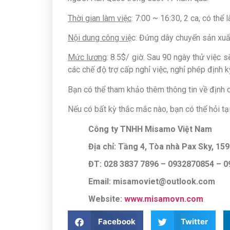
Thời gian làm việc
: 7:00 ~ 16:30, 2 ca, có thể
Nội dung công việ
c: Đứng dây chuyển sản xuất,
Mức lương
: 8.5$/ giờ. Sau 90 ngày thử việc
các chế độ trợ cấp nghỉ việc, nghỉ phép định k
Bạn có thể tham khảo thêm thông tin về định 
Nếu có bất kỳ thắc mắc nào, bạn có thể hỏi tạ
Công ty TNHH Misamo Việt Nam
Địa chỉ: Tầng 4, Tòa nhà Pax Sky, 1
ĐT: 028 3837 7896 – 0932870854 –
Email: misamoviet@outlook.com
Website:
www.misamovn.co
m
Facebook
Twitter