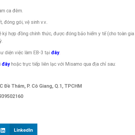
 làm ca đêm.
 đóng gói, vệ sinh v.v..
 sẽ ký hợp đồng chính thức, được đóng bảo hiểm y tế (cho toàn gi
ỳ.
cư diện việc làm EB-3 tại
đây
.
i
đây
hoặc trực tiếp liên lạc với Misamo qua địa chỉ sau:
59C Đề Thám, P. Cô Giang, Q.1, TPCHM
 0939502160
LinkedIn