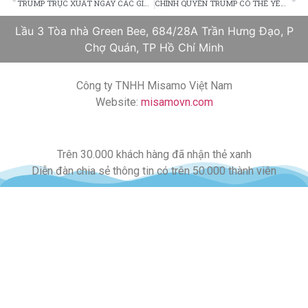
TRUMP TRỤC XUẤT NGAY CÁC GIA ĐÌNH NHẬP CƯ BẤT HỢP PHÁP SAU 20 NGÀY BẮT GIAM
CHÍNH QUYỀN TRUMP CÓ THỂ YÊU CẦU NGƯỜI NHẬP CƯ TỰ HỖ TRỢ TÀI CHÍNH CHO MÌNH
Lầu 3 Tòa nhà Green Bee, 684/28A Trần Hưng Đạo, P
Chợ Quán, TP Hồ Chí Minh
Công ty TNHH Misamo Việt Nam
Website:
misamovn.com
Trên 30.000 khách hàng đã nhận thẻ xanh
Diễn đàn chia sẻ thông tin có trên 50.000 thành viên