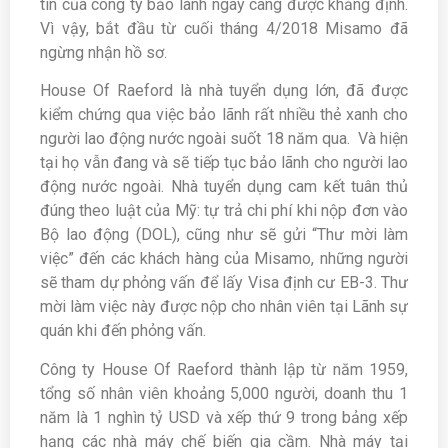
tín của công ty bảo lãnh ngày càng được khẳng định.
Vì vậy, bắt đầu từ cuối tháng 4/2018 Misamo đã
ngừng nhận hồ sơ.
House Of Raeford là nhà tuyển dụng lớn, đã được
kiểm chứng qua việc bảo lãnh rất nhiều thẻ xanh cho
người lao động nước ngoài suốt 18 năm qua. Và hiện
tại họ vẫn đang và sẽ tiếp tục bảo lãnh cho người lao
động nước ngoài. Nhà tuyển dụng cam kết tuân thủ
đúng theo luật của Mỹ: tự trả chi phí khi nộp đơn vào
Bộ lao động (DOL), cũng như sẽ gửi “Thư mời làm
việc” đến các khách hàng của Misamo, những người
sẽ tham dự phỏng vấn để lấy Visa định cư EB-3. Thư
mời làm việc này được nộp cho nhân viên tại Lãnh sự
quán khi đến phỏng vấn.
Công ty House Of Raeford thành lập từ năm 1959,
tổng số nhân viên khoảng 5,000 người, doanh thu 1
năm là 1 nghìn tỷ USD và xếp thứ 9 trong bảng xếp
hạng các nhà máy chế biến gia cầm. Nhà máy tại