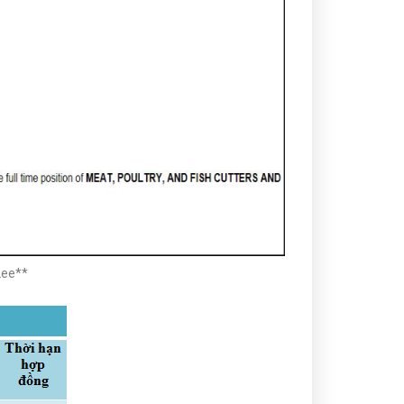
Lee**