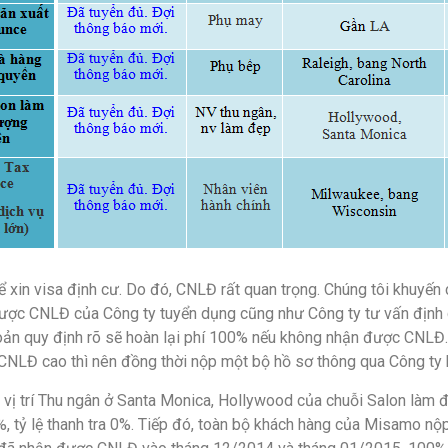
hể xin visa định cư. Do đó, CNLĐ rất quan trọng. Chúng tôi khuy
 được CNLĐ của Công ty tuyển dụng cũng như Công ty tư vấn định c
ản quy định rõ sẽ hoàn lại phí 100% nếu không nhận được CNLĐ.
i CNLĐ cao thì nên đồng thời nộp một bộ hồ sơ thông qua Công ty 
vị trí Thu ngân ở Santa Monica, Hollywood của chuỗi Salon là
 tỷ lệ thanh tra 0%. Tiếp đó, toàn bộ khách hàng của Misamo nộp