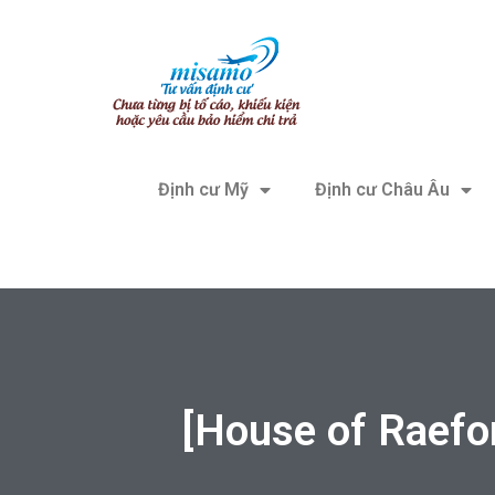
Định cư Mỹ
Định cư Châu Âu
[House of Raefo