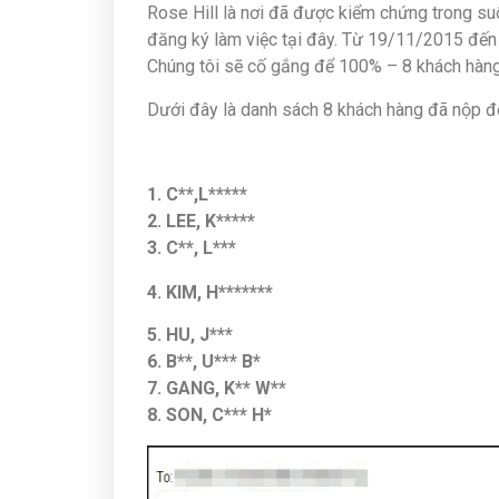
Rose Hill là nơi đã được kiểm chứng trong su
đăng ký làm việc tại đây. Từ 19/11/2015 đến
Chúng tôi sẽ cố gắng để 100% – 8 khách hàn
Dưới đây là danh sách 8 khách hàng đã nộp đơ
1. C**,L*****
2. LEE, K*****
3. C**, L***
4. KIM, H*******
5. HU, J***
6. B**, U*** B*
7. GANG, K** W**
8. SON, C*** H*