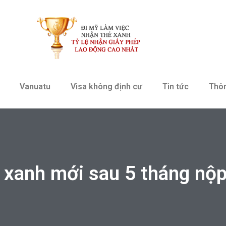
Vanuatu
Visa không định cư
Tin tức
Thô
 xanh mới sau 5 tháng nộp