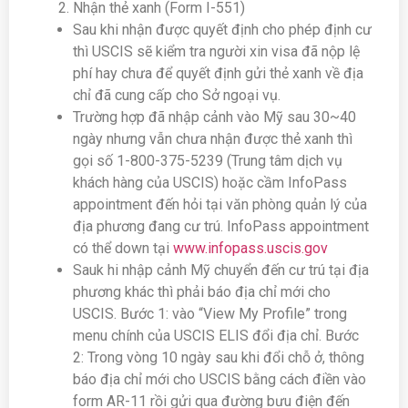
Nhận thẻ xanh (Form I-551)
Sau khi nhận được quyết định cho phép định cư
thì USCIS sẽ kiểm tra người xin visa đã nộp lệ
phí hay chưa để quyết định gửi thẻ xanh về địa
chỉ đã cung cấp cho Sở ngoại vụ.
Trường hợp đã nhập cảnh vào Mỹ sau 30~40
ngày nhưng vẫn chưa nhận được thẻ xanh thì
gọi số 1-800-375-5239 (Trung tâm dịch vụ
khách hàng của USCIS) hoặc cầm InfoPass
appointment đến hỏi tại văn phòng quản lý của
địa phương đang cư trú. InfoPass appointment
có thể down tại
www.infopass.uscis.gov
Sauk hi nhập cảnh Mỹ chuyển đến cư trú tại địa
phương khác thì phải báo địa chỉ mới cho
USCIS. Bước 1: vào “View My Profile” trong
menu chính của USCIS ELIS đổi địa chỉ. Bước
2: Trong vòng 10 ngày sau khi đổi chỗ ở, thông
báo địa chỉ mới cho USCIS bằng cách điền vào
form AR-11 rồi gửi qua đường bưu điện đến