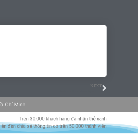
NEXT
Định cư theo diện bảo lãnh
ồ Chí Minh
Trên 30.000 khách hàng đã nhận thẻ xanh
iễn đàn chia sẻ thông tin có trên 50.000 thành viên