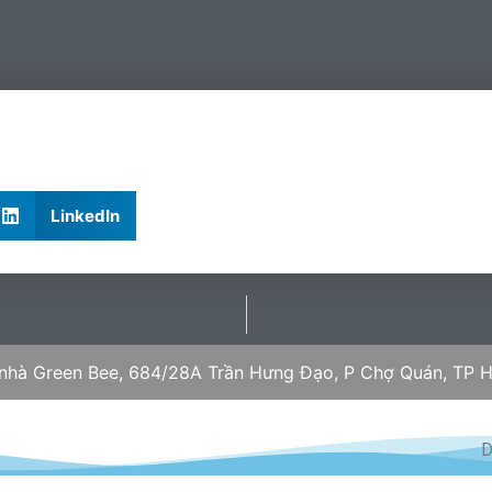
LinkedIn
 nhà Green Bee, 684/28A Trần Hưng Đạo, P Chợ Quán, TP H
D