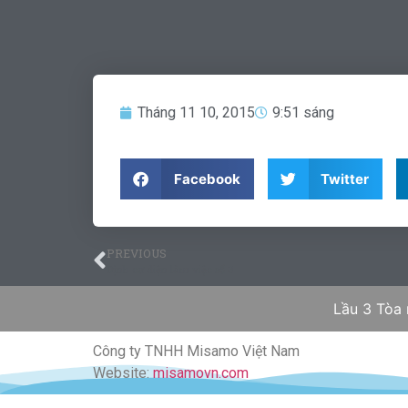
Tháng 11 10, 2015
9:51 sáng
Facebook
Twitter
PREVIOUS
Định cư diện làm việc số 3
Lầu 3 Tòa
Công ty TNHH Misamo Việt Nam
Website:
misamovn.com