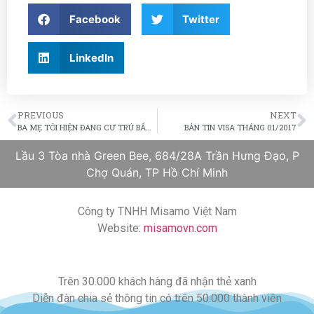
Facebook
Twitter
LinkedIn
PREVIOUS
NEXT
BA MẸ TÔI HIỆN ĐANG CƯ TRÚ BẤT HỢP PHÁP TẠI MỸ
BẢN TIN VISA THÁNG 01/2017
Lầu 3 Tòa nhà Green Bee, 684/28A Trần Hưng Đạo, P
Chợ Quán, TP Hồ Chí Minh
Công ty TNHH Misamo Việt Nam
Website:
misamovn.com
Trên 30.000 khách hàng đã nhận thẻ xanh
Diễn đàn chia sẻ thông tin có trên 50.000 thành viên