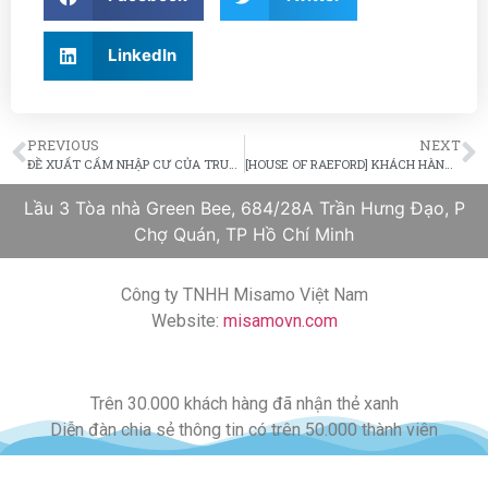
LinkedIn
PREVIOUS
NEXT
ĐỀ XUẤT CẤM NHẬP CƯ CỦA TRUMP, 2 TỶ NGƯỜI CỦA 70 NƯỚC TRÊN THẾ GIỚI BỊ CẤM NHẬP CƯ VÀO MỸ.
[HOUSE OF RAEFORD] KHÁCH HÀNG CỦA MISAMO, ANH LEE ** ĐƯỢC DUYỆT NHANH ĐƠN I-140  NHẬN THẺ XANH TRONG VÒNG 4 THÁNG.
Lầu 3 Tòa nhà Green Bee, 684/28A Trần Hưng Đạo, P
Chợ Quán, TP Hồ Chí Minh
Công ty TNHH Misamo Việt Nam
Website:
misamovn.com
Trên 30.000 khách hàng đã nhận thẻ xanh
Diễn đàn chia sẻ thông tin có trên 50.000 thành viên