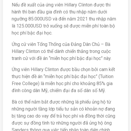
Nếu đề xuất của ứng viên Hillary Clinton được thi
hành thì ban đầu gia đình có thu nhập năm dưới
ngưỡng 85.000USD và đến năm 2021 thu nhập năm
là 125.000USD trở xuống sẽ được miễn phí toàn bộ
học phí bậc đại học.
Ứng cử viên Tổng Thống của Đảng Dân Chủ – Bà
Hillary Clinton có thể dành chiến thắng trong cuộc
tranh cử với đề án “miễn học phí bậc đại học” này.
Ứng viên Hillary Clinton được bầu chọn bởi cam kết
thực hiện đề án “miễn học phí bậc đại học” (Tuition
Free College) là miễn học phí cho khoảng 85% gia
đình công dân Mỹ, chiếm đại đa số dân số Mỹ.
Bà có thể nắm bắt được những lá phiếu ủng hộ từ
những người tầng lớp tiểu tư sản có khoản nợ đang
bị tăng cao do vay để trả học phí và đồng thời cũng
được sự đồng tình từ những người đã ủng hộ ông
Sanders thông qua việc tiếp nhận toàn diện chính