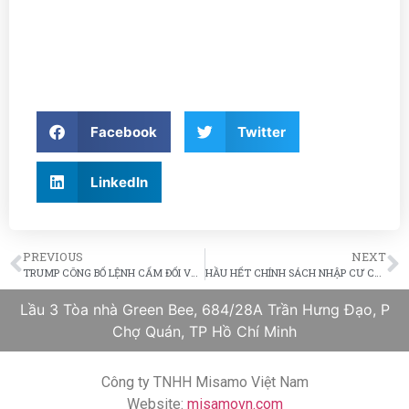
Facebook
Twitter
LinkedIn
PREVIOUS
NEXT
TRUMP CÔNG BỐ LỆNH CẤM ĐỐI VỚI ‘NHỮNG NGƯỜI NHẬP CƯ BẤT HỢP PHÁP’ TRONG TUẦN TỚI
HẦU HẾT CHÍNH SÁCH NHẬP CƯ CỦA TRUMP LÀ ‘THỔI PHỒNG – CƯỜNG ĐIỆU HÓA’
Lầu 3 Tòa nhà Green Bee, 684/28A Trần Hưng Đạo, P
Chợ Quán, TP Hồ Chí Minh
Công ty TNHH Misamo Việt Nam
Website:
misamovn.com