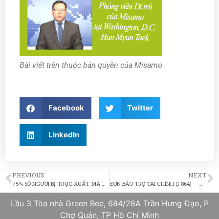
Bài viết trên thuộc bản quyền của Misamo
Facebook
Twitter
LinkedIn
PREVIOUS
NEXT
75% SỐ NGƯỜI BỊ TRỤC XUẤT MÀ KHÔNG CÓ PHÁN XÉT CỦA TÒA ÁN
ĐƠN BẢO TRỢ TÀI CHÍNH (I-864) – MỨC THU NHẬP TỐI THIỂU (POVERTY GUIDELINES) CỦA NĂM 2017
Lầu 3 Tòa nhà Green Bee, 684/28A Trần Hưng Đạo, P
Chợ Quán, TP Hồ Chí Minh