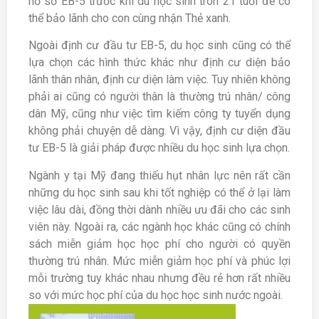
hồ sơ EB-5 trước khi du học sinh tròn 21 tuổi để có
thể bảo lãnh cho con cùng nhận Thẻ xanh.
Ngoài định cư đầu tư EB-5, du học sinh cũng có thể
lựa chọn các hình thức khác như định cư diện bảo
lãnh thân nhân, định cư diện làm việc. Tuy nhiên không
phải ai cũng có người thân là thường trú nhân/ công
dân Mỹ, cũng như việc tìm kiếm công ty tuyển dụng
không phải chuyện dễ dàng. Vì vậy, định cư diện đầu
tư EB-5 là giải pháp được nhiều du học sinh lựa chọn.
Ngành y tại Mỹ đang thiếu hụt nhân lực nên rất cần
những du học sinh sau khi tốt nghiệp có thể ở lại làm
việc lâu dài, đồng thời dành nhiều ưu đãi cho các sinh
viên này. Ngoài ra, các ngành học khác cũng có chính
sách miễn giảm học học phí cho người có quyền
thường trú nhân. Mức miễn giảm học phí và phúc lợi
mỗi trường tuy khác nhau nhưng đều rẻ hơn rất nhiều
so với mức học phí của du học học sinh nước ngoài.