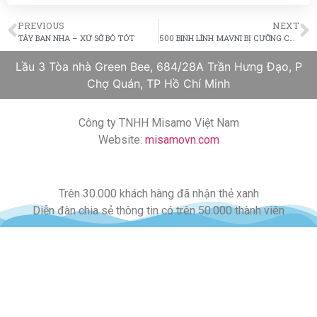
PREVIOUS
NEXT
TÂY BAN NHA – XỨ SỞ BÒ TÓT
500 BINH LÍNH MAVNI BỊ CƯỠNG CHẾ TRỤC XUẤT
Lầu 3 Tòa nhà Green Bee, 684/28A Trần Hưng Đạo, P
Chợ Quán, TP Hồ Chí Minh
Công ty TNHH Misamo Việt Nam
Website:
misamovn.com
Trên 30.000 khách hàng đã nhận thẻ xanh
Diễn đàn chia sẻ thông tin có trên 50.000 thành viên