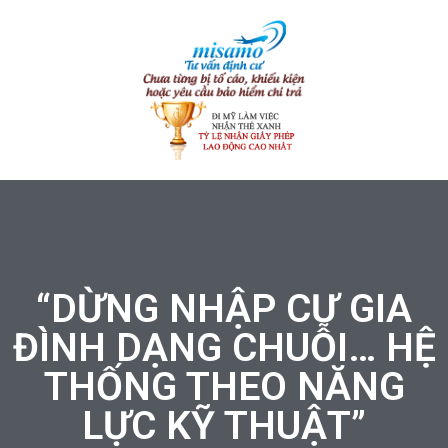
“DỪNG NHẬP CƯ GIA
ĐÌNH DẠNG CHUỖI… HỆ
THỐNG THEO NĂNG
LỰC KỸ THUẬT”