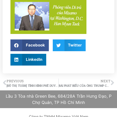
Facebook
Twitter
LinkedIn
PREVIOUS
NEXT
[ĐỒ THỊ TUẦN] TÌNH HÌNH PHÊ DUYỆT TÍNH ĐẾN 19/1/2018
BÀI PHÁT BIỂU CỦA ÔNG TRUMP CÓ THỂ TĂNG ĐỀ XUẤT VỀ NHẬP CƯ
Lầu 3 Tòa nhà Green Bee, 684/28A Trần Hưng Đạo, P
Chợ Quán, TP Hồ Chí Minh
Công ty TNHH Misamo Việt Nam