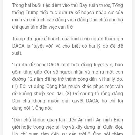
Trong hai buổi tiệc đêm vào thứ Bảy tuần trước, Tổng
thống Trump tiếp tục đưa ra kế hoạch nhập cư của
mình và chỉ trích các đảng viên đảng Dân chủ rằng họ
chỉ quan tâm đến việc cản trở.
Trump đã gọi kế hoạch của mình cho người tham gia
DACA là "tuyệt vời" và cho biết có hai lý do để đề
xuất.
"Tôi đã đề nghị DACA một hợp đồng tuyệt vời, bao
gồm tăng gấp đôi số người nhận và mở ra một con
đường 12 năm để họ trở thành công dân, vì hai lý do:
(1) Bởi vì đảng Cộng hòa muốn khắc phục một vấn
đề khủng khiếp kéo dài. (2) Để chứng tỏ rằng đảng
Dân chủ không muốn giải quyết DACA, họ chỉ lợi
dụng nó! ", Ông nói.
"Dân chủ không quan tâm đến An ninh, An ninh Biên
giới hoặc trong việc tài trợ và xây dựng lại Quân đội.
Họ chỉ quan tâm đến sự cản trở! ", Ông nói thêm