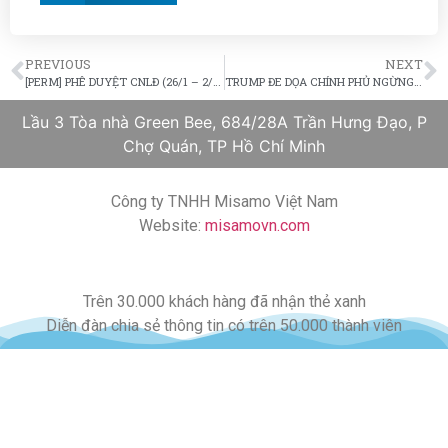
PREVIOUS
NEXT
[PERM] PHÊ DUYỆT CNLĐ (26/1 – 2/2/2018)
TRUMP ĐE DỌA CHÍNH PHỦ NGỪNG HOẠT ĐỘNG NẾU KHÔNG ĐẠT ĐƯỢC THỎA THUẬN
Lầu 3 Tòa nhà Green Bee, 684/28A Trần Hưng Đạo, P
Chợ Quán, TP Hồ Chí Minh
Công ty TNHH Misamo Việt Nam
Website:
misamovn.com
Trên 30.000 khách hàng đã nhận thẻ xanh
Diễn đàn chia sẻ thông tin có trên 50.000 thành viên