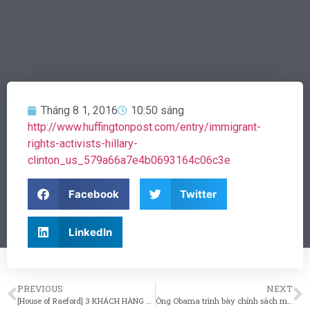
Tháng 8 1, 2016
10:50 sáng
http://www.huffingtonpost.com/entry/immigrant-
rights-activists-hillary-
clinton_us_579a66a7e4b0693164c06c3e
Facebook
Twitter
LinkedIn
PREVIOUS
NEXT
[House of Raeford] 3 KHÁCH HÀNG CỦA MISAMO ĐƯỢC DUYỆT VISA ĐỊNH CƯ I-140 TRONG THÁNG 7.2016
Ông Obama trình bày chính sách mở rộng cứu trợ cho người nhập cư trái phép năm 2014