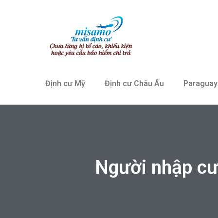
Định cư Mỹ
Định cư Châu Âu
Paraguay
Người nhập cư