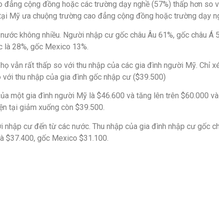
ao đẳng cộng đồng hoặc các trường dạy nghề (57%) thấp hơn so vớ
h tại Mỹ ưa chuộng trường cao đẳng cộng đồng hoặc trường dạy n
c nước không nhiều. Người nhập cư gốc châu Âu 61%, gốc châu Á 5
c là 28%, gốc Mexico 13%.
họ vẫn rất thấp so với thu nhập của các gia đình người Mỹ. Chỉ xé
 với thu nhập của gia đình gốc nhập cư ($39.500)
ủa một gia đình người Mỹ là $46.600 và tăng lên trên $60.000 và
ện tại giảm xuống còn $39.500.
ời nhập cư đến từ các nước. Thu nhập của gia đình nhập cư gốc ch
là $37.400, gốc Mexico $31.100.