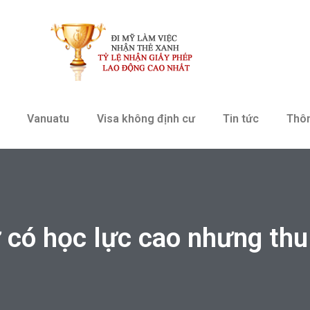
Vanuatu
Visa không định cư
Tin tức
Thô
 có học lực cao nhưng thu