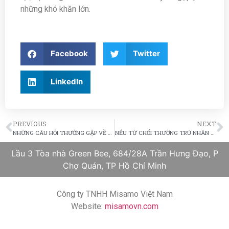
những khó khăn lớn.
Facebook
Twitter
LinkedIn
PREVIOUS
NEXT
NHỮNG CÂU HỎI THƯỜNG GẶP VỀ VIỆC NỘP ĐƠN I-485
NẾU TỪ CHỐI THƯỜNG TRÚ NHÂN VÌ SỬ DỤNG PHÚC LỢI CHÍNH PHỦ THÌ CÓ ĐẾN 60% ỨNG VIÊN BỊ LOẠI BỎ
Lầu 3 Tòa nhà Green Bee, 684/28A Trần Hưng Đạo, P
Chợ Quán, TP Hồ Chí Minh
Công ty TNHH Misamo Việt Nam
Website:
misamovn.com