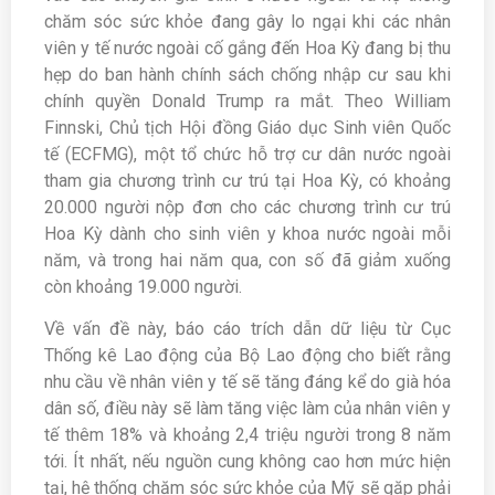
chăm sóc sức khỏe đang gây lo ngại khi các nhân
viên y tế nước ngoài cố gắng đến Hoa Kỳ đang bị thu
hẹp do ban hành chính sách chống nhập cư sau khi
chính quyền Donald Trump ra mắt. Theo William
Finnski, Chủ tịch Hội đồng Giáo dục Sinh viên Quốc
tế (ECFMG), một tổ chức hỗ trợ cư dân nước ngoài
tham gia chương trình cư trú tại Hoa Kỳ, có khoảng
20.000 người nộp đơn cho các chương trình cư trú
Hoa Kỳ dành cho sinh viên y khoa nước ngoài mỗi
năm, và trong hai năm qua, con số đã giảm xuống
còn khoảng 19.000 người.
Về vấn đề này, báo cáo trích dẫn dữ liệu từ Cục
Thống kê Lao động của Bộ Lao động cho biết rằng
nhu cầu về nhân viên y tế sẽ tăng đáng kể do già hóa
dân số, điều này sẽ làm tăng việc làm của nhân viên y
tế thêm 18% và khoảng 2,4 triệu người trong 8 năm
tới. Ít nhất, nếu nguồn cung không cao hơn mức hiện
tại, hệ thống chăm sóc sức khỏe của Mỹ sẽ gặp phải