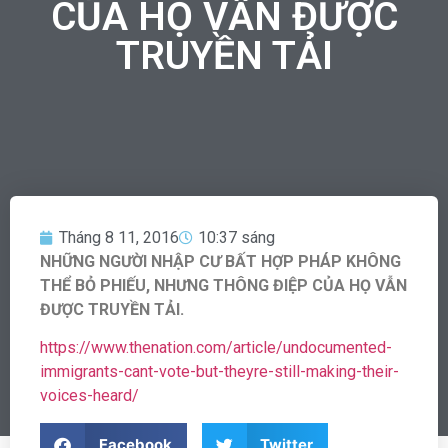
CỦA HỌ VẪN ĐƯỢC
TRUYỀN TẢI
Tháng 8 11, 2016
10:37 sáng
NHỮNG NGƯỜI NHẬP CƯ BẤT HỢP PHÁP KHÔNG
THỂ BỎ PHIẾU, NHƯNG THÔNG ĐIỆP CỦA HỌ VẪN
ĐƯỢC TRUYỀN TẢI.
https://www.thenation.com/article/undocumented-
immigrants-cant-vote-but-theyre-still-making-their-
voices-heard/
Facebook
Twitter