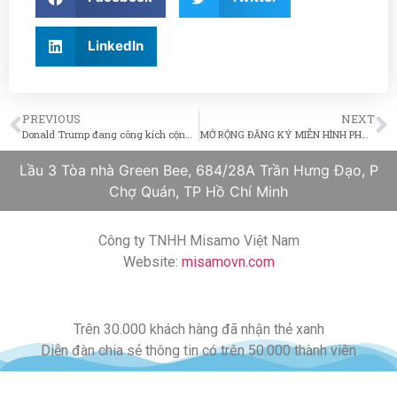
LinkedIn
PREVIOUS
NEXT
Donald Trump đang công kích cộng đồng người Latino, liệu sẽ có câu trả lời vào tháng 11?
MỞ RỘNG ĐĂNG KÝ MIỄN HÌNH PHẠT LỆNH CẤM NHẬP CẢNH DO CƯ TRÚ BẤT HỢP PHÁP – AI LÀ NGƯỜI ĐƯỢC HƯỞNG?
Lầu 3 Tòa nhà Green Bee, 684/28A Trần Hưng Đạo, P
Chợ Quán, TP Hồ Chí Minh
Công ty TNHH Misamo Việt Nam
Website:
misamovn.com
Trên 30.000 khách hàng đã nhận thẻ xanh
Diễn đàn chia sẻ thông tin có trên 50.000 thành viên