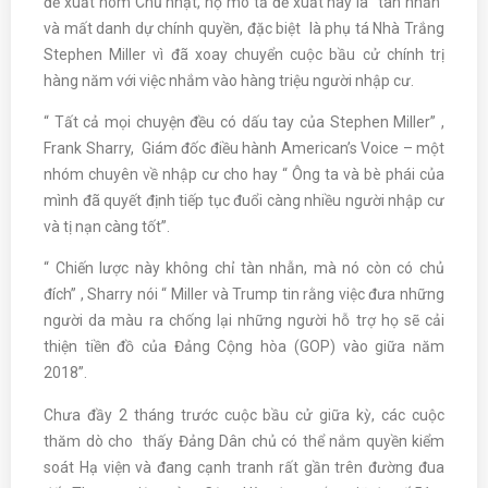
đề xuất hôm Chủ nhật, họ mô tả đề xuất này là “tàn nhẫn”
và mất danh dự chính quyền, đặc biệt là phụ tá Nhà Trắng
Stephen Miller vì đã xoay chuyển cuộc bầu cử chính trị
hàng năm với việc nhắm vào hàng triệu người nhập cư.
“ Tất cả mọi chuyện đều có dấu tay của Stephen Miller” ,
Frank Sharry, Giám đốc điều hành American’s Voice – một
nhóm chuyên về nhập cư cho hay “ Ông ta và bè phái của
mình đã quyết định tiếp tục đuổi càng nhiều người nhập cư
và tị nạn càng tốt”.
“ Chiến lược này không chỉ tàn nhẫn, mà nó còn có chủ
đích” , Sharry nói “ Miller và Trump tin rằng việc đưa những
người da màu ra chống lại những người hỗ trợ họ sẽ cải
thiện tiền đồ của Đảng Cộng hòa (GOP) vào giữa năm
2018”.
Chưa đầy 2 tháng trước cuộc bầu cử giữa kỳ, các cuộc
thăm dò cho thấy Đảng Dân chủ có thể nắm quyền kiểm
soát Hạ viện và đang cạnh tranh rất gần trên đường đua