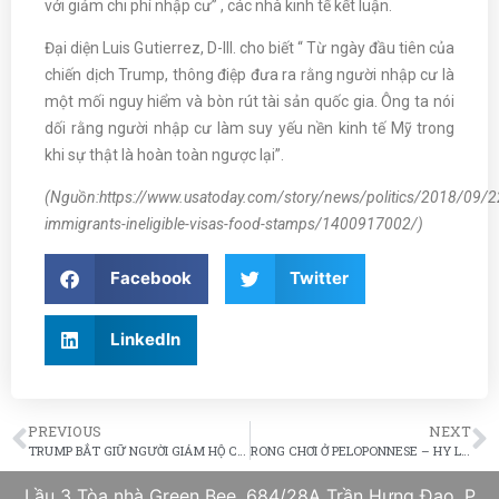
với giảm chi phí nhập cư” , các nhà kinh tế kết luận.
Đại diện Luis Gutierrez, D-III. cho biết “ Từ ngày đầu tiên của
chiến dịch Trump, thông điệp đưa ra rằng người nhập cư là
một mối nguy hiểm và bòn rút tài sản quốc gia. Ông ta nói
dối rằng người nhập cư làm suy yếu nền kinh tế Mỹ trong
khi sự thật là hoàn toàn ngược lại”.
(Nguồn:https://www.usatoday.com/story/news/politics/2018/09/2
immigrants-ineligible-visas-food-stamps/1400917002/)
Facebook
Twitter
LinkedIn
PREVIOUS
NEXT
TRUMP BẮT GIỮ NGƯỜI GIÁM HỘ CHO NHỮNG TRẺ NHẬP CƯ BẤT HỢP PHÁP, TRANH CÃI VỀ NGÂN SÁCH CHUYÊN DỤNG
RONG CHƠI Ở PELOPONNESE – HY LẠP: 10 TRẢI NGHIỆM TUYỆT VỜI
Lầu 3 Tòa nhà Green Bee, 684/28A Trần Hưng Đạo, P