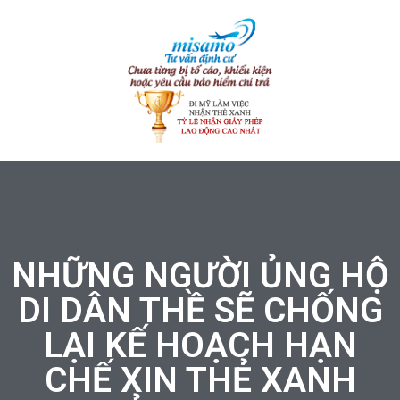
NHỮNG NGƯỜI ỦNG HỘ
DI DÂN THỀ SẼ CHỐNG
LẠI KẾ HOẠCH HẠN
CHẾ XIN THẺ XANH