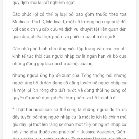
quy định mới lại rất nghiêm ngặt.
Các phúc lợi có thể bị loại bỏ bao gồm thuốc theo toa
Medicare Part D, Medicaid, một số trường hợp ngoại lệ đối
với các dịch vụ cấp cứu và dịch vụ khuyết tật liên quan đến
giáo dục, phiếu thực phẩm và phiếu mua nhà ở mục 8.
Các nhà phê bình cho rằng việc tập trung vào các chi phí
kinh tế tức thời của người nhập cư là ngắn hạn và bỏ qua
những đóng góp lâu dài cho xã hội của họ.
Những người ủng hộ đề xuất của Tổng thống nói những
người ủng hộ di dân đang cố gắng tuyên bố người nhập cư
là một lợi ích ròng cho đất nước và đồng thời họ cũng có
quyền được sử dụng phiếu thực phẩm và hỗ trợ nhà ở.
“ Thật hài hước sao có thể cùng là những người đó trước
đây tuyên bố rằng người nhập cư là một lợi ích tài chính mà
giờ đây lại thốt lên rằng sẽ chặn một tỉ lệ lớn người nhập cư
bởi vì họ phụ thuộc vào phúc lợi” – Jessica Vaughan, Giám