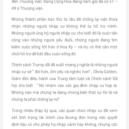
đến Thượng viện. Đảng Cộng Hòa đang nắm giữ đa số 51 –
49 ở Thượng viện.
Những thành phần bảo thủ từ lâu đã chống lại việc thừa
nhận những người nhập cư không thể tự hỗ trợ mình.
Những người ủng hộ người nhập cư cho biết đó là cuộc tấn
công vào những người yếu đuối, những người đang tìm
kiếm cuộc sống tốt hơn ở Hoa Kỳ – và họ có thể cần một
chút hỗ trợ để bắt đầu cuộc sống đó.
Chính sách Trump đã đề xuất mang ý nghĩa là những người
nhập cư sẽ “ đói hơn, ốm yếu và nghèo hơn” , Olivia Golden,
Giám đốc điều hành của Trung tâm luật và Chính sách Xã
hội cho biết . “ Nó nhắm vào các gia đình nhập cư hợp lệ.
Những việc mà chúng ta đang chứng kiến thật sự tồi tệ và
chúng ta phải chống lại nó”.
Trong nhiều thập kỷ qua, các quan chức nhập cư đã xem
xét tình trạng tài chính của đương đơn trong việc quyết
định liệu có cho phép họ nhập cảnh hay không, nhưng các