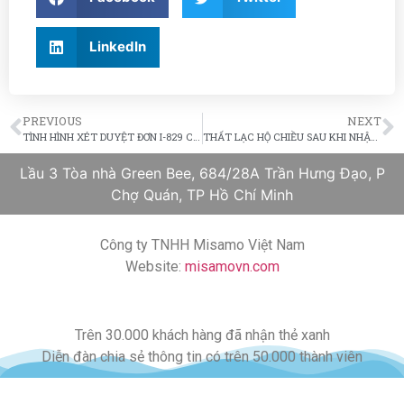
LinkedIn
PREVIOUS
NEXT
TÌNH HÌNH XÉT DUYỆT ĐƠN I-829 CỦA ĐỊNH CƯ DIỆN ĐẦU TƯ EB-5
THẤT LẠC HỘ CHIỀU SAU KHI NHẬP CẢNH MỸ
Lầu 3 Tòa nhà Green Bee, 684/28A Trần Hưng Đạo, P
Chợ Quán, TP Hồ Chí Minh
Công ty TNHH Misamo Việt Nam
Website:
misamovn.com
Trên 30.000 khách hàng đã nhận thẻ xanh
Diễn đàn chia sẻ thông tin có trên 50.000 thành viên