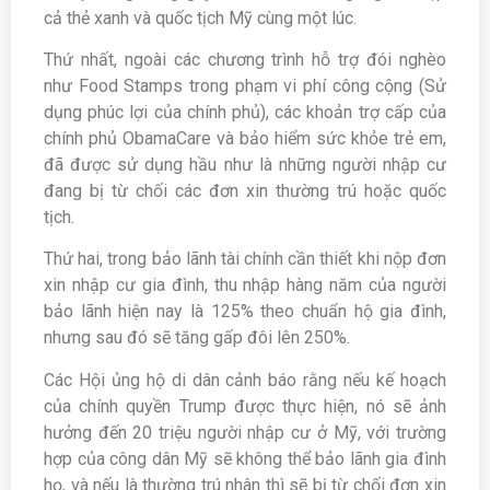
cả thẻ xanh và quốc tịch Mỹ cùng một lúc.
Thứ nhất, ngoài các chương trình hỗ trợ đói nghèo
như Food Stamps trong phạm vi phí công cộng (Sử
dụng phúc lợi của chính phủ), các khoản trợ cấp của
chính phủ ObamaCare và bảo hiểm sức khỏe trẻ em,
đã được sử dụng hầu như là những người nhập cư
đang bị từ chối các đơn xin thường trú hoặc quốc
tịch.
Thứ hai, trong bảo lãnh tài chính cần thiết khi nộp đơn
xin nhập cư gia đình, thu nhập hàng năm của người
bảo lãnh hiện nay là 125% theo chuẩn hộ gia đình,
nhưng sau đó sẽ tăng gấp đôi lên 250%.
Các Hội ủng hộ di dân cảnh báo rằng nếu kế hoạch
của chính quyền Trump được thực hiện, nó sẽ ảnh
hưởng đến 20 triệu người nhập cư ở Mỹ, với trường
hợp của công dân Mỹ sẽ không thể bảo lãnh gia đình
họ, và nếu là thường trú nhân thì sẽ bị từ chối đơn xin