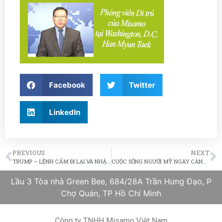
Facebook
Twitter
LinkedIn
PREVIOUS
NEXT
TRUMP – LỆNH CẤM ĐI LẠI VÀ NHẬP CẢNH TRÊN BIÊN GIỚI MEXICO
CUỘC SỐNG NGƯỜI MỸ NGÀY CÀNG KHÓ KHĂN HƠN
Lầu 3 Tòa nhà Green Bee, 684/28A Trần Hưng Đạo, P
Chợ Quán, TP Hồ Chí Minh
Công ty TNHH Misamo Việt Nam