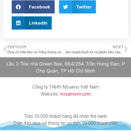
Facebook
Twitter
LinkedIn
PREVIOUS
NEXT
Ứng cử viên bầu cử Tổng thống của đảng Cộng hòa đang mất phiếu bầu
Sức mạnh kinh tế và phiếu bầu của cử tri gốc La tin, châu Á ngày càng lớn
Lầu 3 Tòa nhà Green Bee, 684/28A Trần Hưng Đạo, P
Chợ Quán, TP Hồ Chí Minh
Công ty TNHH Misamo Việt Nam
Website:
misamovn.com
Trên 30.000 khách hàng đã nhận thẻ xanh
Diễn đàn chia sẻ thông tin có trên 50.000 thành viên