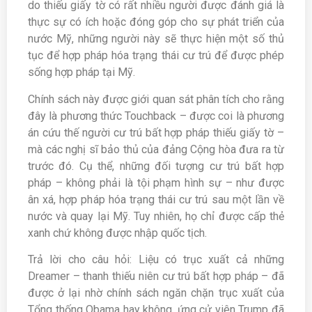
do thiếu giấy tờ có rất nhiều người được đánh giá là
thực sự có ích hoặc đóng góp cho sự phát triển của
nước Mỹ, những người này sẽ thực hiện một số thủ
tục để hợp pháp hóa trạng thái cư trú để được phép
sống hợp pháp tại Mỹ.
Chính sách này được giới quan sát phân tích cho rằng
đây là phương thức Touchback – được coi là phương
án cứu thế người cư trú bất hợp pháp thiếu giấy tờ –
mà các nghị sĩ bảo thủ của đảng Cộng hòa đưa ra từ
trước đó. Cụ thể, những đối tượng cư trú bất hợp
pháp – không phải là tội phạm hình sự – như được
ân xá, hợp pháp hóa trạng thái cư trú sau một lần về
nước và quay lại Mỹ. Tuy nhiên, họ chỉ được cấp thẻ
xanh chứ không được nhập quốc tịch.
Trả lời cho câu hỏi: Liệu có trục xuất cả những
Dreamer – thanh thiếu niên cư trú bất hợp pháp – đã
được ở lại nhờ chính sách ngăn chặn trục xuất của
Tổng thống Obama hay không, ứng cử viên Trump đã