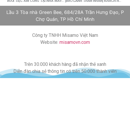
BUỔI TIỆC ẤM CÚNG TẠI NHÀ MÁY ROSE HILL (HOUSE OF RAEFORD)
[BẢO LÃNH THÂN NHÂN] KHÁCH HÀNG PARK ** ĐẬU PHỎNG VẤN DIỆN F3 THÁNG 4/2016
Lầu 3 Tòa nhà Green Bee, 684/28A Trần Hưng Đạo, P
Chợ Quán, TP Hồ Chí Minh
Công ty TNHH Misamo Việt Nam
Website:
misamovn.com
Trên 30.000 khách hàng đã nhận thẻ xanh
Diễn đàn chia sẻ thông tin có trên 50.000 thành viên