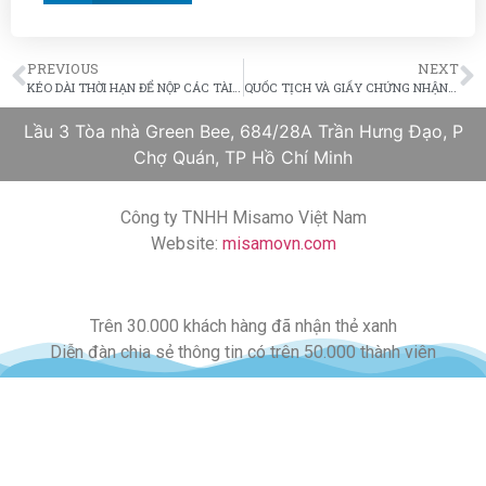
PREVIOUS
NEXT
KÉO DÀI THỜI HẠN ĐỂ NỘP CÁC TÀI LIỆU BỔ SUNG (RFE)
QUỐC TỊCH VÀ GIẤY CHỨNG NHẬN QUỐC TỊCH TỰ ĐỘNG CHO TRẺ EM
Lầu 3 Tòa nhà Green Bee, 684/28A Trần Hưng Đạo, P
Chợ Quán, TP Hồ Chí Minh
Công ty TNHH Misamo Việt Nam
Website:
misamovn.com
Trên 30.000 khách hàng đã nhận thẻ xanh
Diễn đàn chia sẻ thông tin có trên 50.000 thành viên