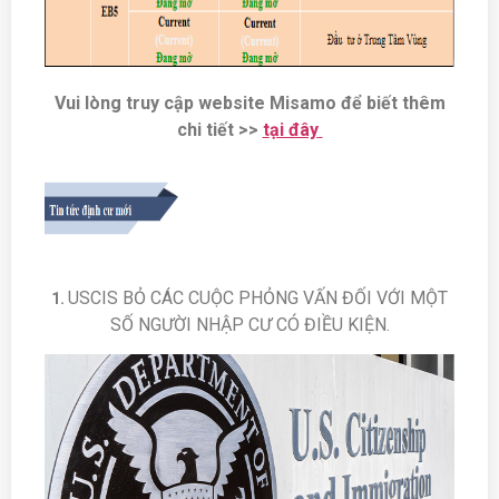
Vui lòng truy cập website Misamo để biết thêm
chi tiết >>
t
ại đây
USCIS BỎ CÁC CUỘC PHỎNG VẤN ĐỐI VỚI MỘT
1.
SỐ NGƯỜI NHẬP CƯ CÓ ĐIỀU KIỆN.