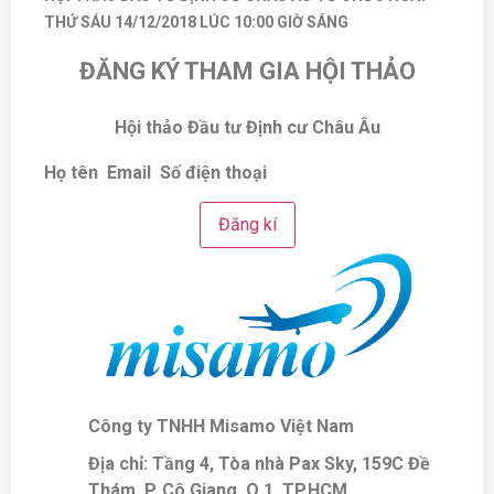
THỨ SÁU 14/12/2018 LÚC 10:00 GIỜ SÁNG
ĐĂNG KÝ THAM GIA HỘI THẢO
Hội thảo Đầu tư Định cư Châu Âu
Họ tên
Email
Số điện thoại
Đăng kí
Công ty TNHH Misamo Việt Nam
Địa chỉ: Tầng 4, Tòa nhà Pax Sky, 159C Đề
Thám, P. Cô Giang, Q.1, TP.HCM