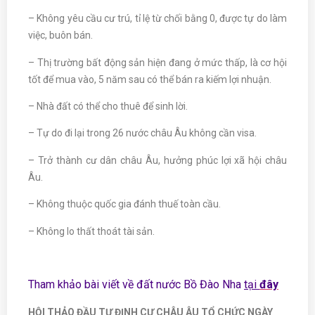
– Không yêu cầu cư trú, tỉ lệ từ chối bằng 0, được tự do làm
việc, buôn bán.
– Thị trường bất động sản hiện đang ở mức thấp, là cơ hội
tốt để mua vào, 5 năm sau có thể bán ra kiếm lợi nhuận.
– Nhà đất có thể cho thuê để sinh lời.
– Tự do đi lại trong 26 nước châu Âu không cần visa.
– Trở thành cư dân châu Âu, hưởng phúc lợi xã hội châu
Âu.
– Không thuộc quốc gia đánh thuế toàn cầu.
– Không lo thất thoát tài sản.
Tham khảo bài viết về đất nước Bồ Đào Nha
tại
đây
HỘI THẢO ĐẦU TƯ ĐỊNH CƯ CHÂU ÂU TỔ CHỨC NGÀY