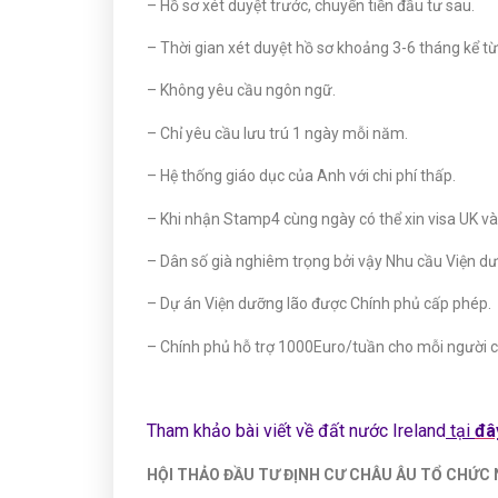
– Hồ sơ xét duyệt trước, chuyển tiền đầu tư sau.
– Thời gian xét duyệt hồ sơ khoảng 3-6 tháng kể t
– Không yêu cầu ngôn ngữ.
– Chỉ yêu cầu lưu trú 1 ngày mỗi năm.
– Hệ thống giáo dục của Anh với chi phí thấp.
– Khi nhận Stamp4 cùng ngày có thể xin visa UK và 
– Dân số già nghiêm trọng bởi vậy Nhu cầu Viện dư
– Dự án Viện dưỡng lão được Chính phủ cấp phép.
– Chính phủ hỗ trợ 1000Euro/tuần cho mỗi người ca
Tham khảo bài viết về đất nước Ireland
tại
đâ
HỘI THẢO ĐẦU TƯ ĐỊNH CƯ CHÂU ÂU TỔ CHỨC N