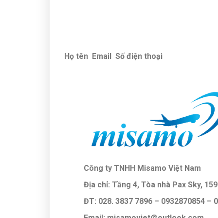
Họ tên
Email
Số điện thoại
Công ty TNHH Misamo Việt Nam
Địa chỉ: Tầng 4, Tòa nhà Pax Sky, 15
ĐT: 028. 3837 7896
– 0932870854 –
Email: misamoviet@outlook.com