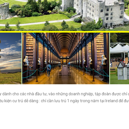
ư dành cho các nhà đầu tư, vào những doanh nghiệp, tập đoàn được chỉ đ
u kiện cư trú dễ dàng : chỉ cần lưu trú 1 ngày trong năm tại Ireland để đ