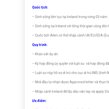
Quốc tịch:
– Sinh sống liên tục tại Ireland trong vòng 05 năm .
– Sinh sống tại Ireland với tổng thời gian cộng dồn
– Quốc tịch Ailen có thể nhập cảnh UK/EU/EEA (Eu
Quy trình:
– Khảo sát dự án.
– Ký hợp đồng ủy quyền với luật sư và hợp đồng đầ
– Luật sư nộp hồ sơ di trú cho cục di trú INIS (Irish
– Nhà đầu tư nhận được Approved letter và thực h
– Nhập cảnh Ireland để lấy dấu vân tay và apply St
Ưu điểm: