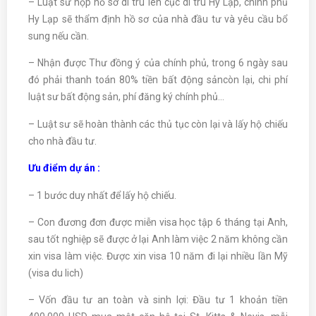
– Luật sư nộp hồ sơ di trú lên cục di trú Hy Lạp, chính phủ
Hy Lạp sẽ thẩm định hồ sơ của nhà đầu tư và yêu cầu bổ
sung nếu cần.
– Nhận được Thư đồng ý của chính phủ, trong 6 ngày sau
đó phải thanh toán 80% tiền bất động sảncòn lại, chi phí
luật sư bất động sản, phí đăng ký chính phủ…
– Luật sư sẽ hoàn thành các thủ tục còn lại và lấy hộ chiếu
cho nhà đầu tư.
Ưu điểm dự án :
– 1 bước duy nhất để lấy hộ chiếu.
– Con đương đơn được miễn visa học tập 6 tháng tại Anh,
sau tốt nghiệp sẽ được ở lại Anh làm việc 2 năm không cần
xin visa làm việc. Được xin visa 10 năm đi lại nhiều lần Mỹ
(visa du lich)
– Vốn đầu tư an toàn và sinh lợi: Đầu tư 1 khoản tiền