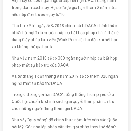
Hiện nay có 200 ngàn người sắp hết hạn DACA đang nằm
trong danh sách này. Họ sẽ được gia hạn thêm 2 năm nữa
nếu nộp đơn trước ngày 5/10.
Thứ ba, kể từ ngày 5/3/2018 chính sách DACA chính thức
bị bãi bỏ, nghĩa là người nhập cư bất hợp pháp chỉ có thể sử
dụng Giấy phép làm việc (Work Permit) cho đến khi hết hạn
và không thể gia hạn lại.
Như vậy, năm 2018 sẽ có 300 ngàn người nhập cư bất hợp
pháp mất sự bảo trợ của DACA.
Và từ tháng 1 đến tháng 8 năm 2019 sẽ có thêm 320 ngàn
người mất sự bảo trợ DACA.
Trong 6 tháng gia hạn DACA, tổng thống Trump yêu cầu
Quốc hội chuẩn bị chính sách giải quyết thân phận cư trú
cho những người đang tham gia DACA.
Như vậy "quả bóng" đã chính thức nằm trên sân của Quốc
hội Mỹ. Các nhà lập pháp cần tìm giải pháp thay thế để xử