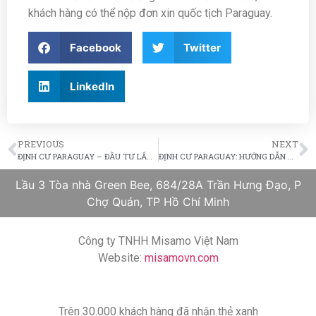
khách hàng có thể nộp đơn xin quốc tịch Paraguay.
Facebook
Twitter
LinkedIn
PREVIOUS
NEXT
ĐỊNH CƯ PARAGUAY – ĐẦU TƯ LẤY THẺ THƯỜNG TRÚ VĨNH VIỄN
ĐỊNH CƯ PARAGUAY: HƯỚNG DẪN XIN THẺ THƯỜNG TRÚ VĨNH VIỄN CHO TRẺ VỊ THÀNH NIÊN
Lầu 3 Tòa nhà Green Bee, 684/28A Trần Hưng Đạo, P
Chợ Quán, TP Hồ Chí Minh
Công ty TNHH Misamo Việt Nam
Website:
misamovn.com
Trên 30.000 khách hàng đã nhận thẻ xanh