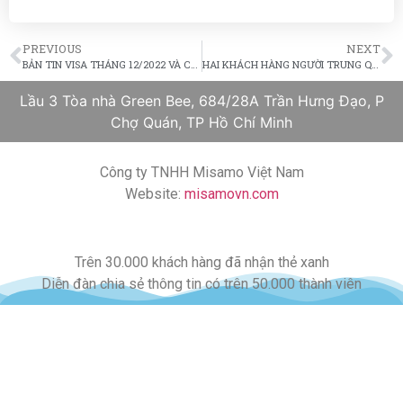
PREVIOUS
NEXT
BẢN TIN VISA THÁNG 12/2022 VÀ CÁC THÔNG TIN ĐỊNH CƯ NÓNG
HAI KHÁCH HÀNG NGƯỜI TRUNG QUỐC ĐƯỢC TÁI CHẤP THUẬN SAU THANH TRA
Lầu 3 Tòa nhà Green Bee, 684/28A Trần Hưng Đạo, P
Chợ Quán, TP Hồ Chí Minh
Công ty TNHH Misamo Việt Nam
Website:
misamovn.com
Trên 30.000 khách hàng đã nhận thẻ xanh
Diễn đàn chia sẻ thông tin có trên 50.000 thành viên