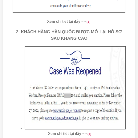
Xem chi tiết tại đây =>
(
1)
2. KHÁCH HÀNG HÀN QUỐC ĐƯỢC MỞ LẠI HỒ SƠ
SAU KHÁNG CÁO
Xem chi tiết tại đây =>
(
1)