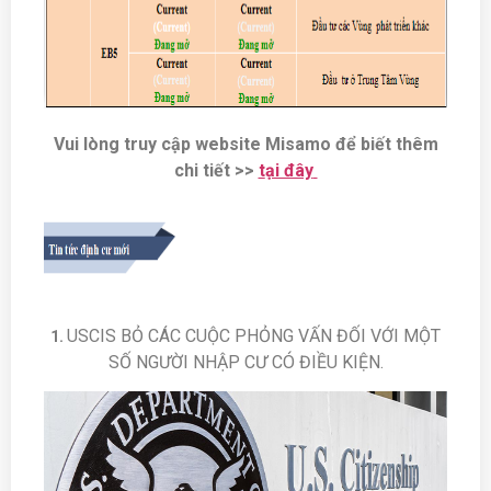
Vui lòng truy cập website Misamo để biết thêm
chi tiết >>
t
ại đây
USCIS BỎ CÁC CUỘC PHỎNG VẤN ĐỐI VỚI MỘT
1.
SỐ NGƯỜI NHẬP CƯ CÓ ĐIỀU KIỆN.