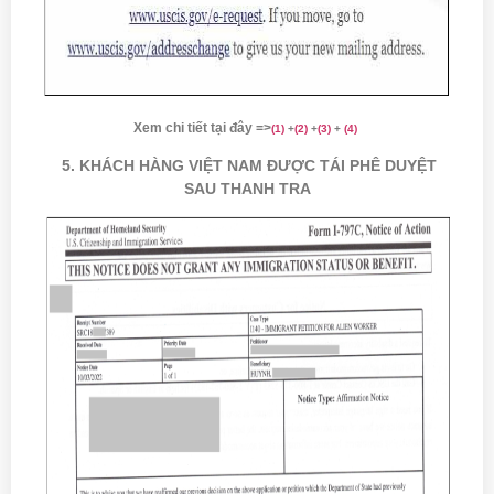
Xem chi tiết tại đây =>
(
1)
+
(
2
)
+
(
3
)
+
(
4
)
5. KHÁCH HÀNG VIỆT NAM ĐƯỢC TÁI PHÊ DUYỆT
SAU THANH TRA