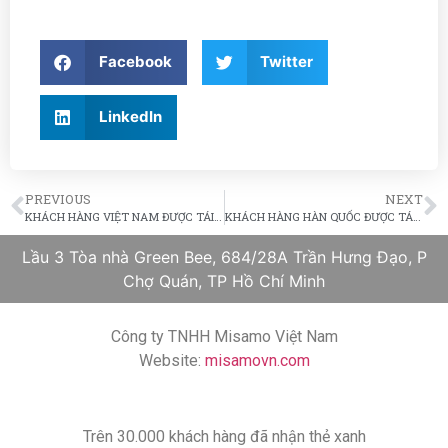
Facebook
Twitter
LinkedIn
PREVIOUS
NEXT
KHÁCH HÀNG VIỆT NAM ĐƯỢC TÁI PHÊ DUYỆT VÀ CHUYỂN HỒ SƠ VỀ NVC
KHÁCH HÀNG HÀN QUỐC ĐƯỢC TÁI CHẤP THUẬN SAU THANH TRA
Lầu 3 Tòa nhà Green Bee, 684/28A Trần Hưng Đạo, P
Chợ Quán, TP Hồ Chí Minh
Công ty TNHH Misamo Việt Nam
Website:
misamovn.com
Trên 30.000 khách hàng đã nhận thẻ xanh